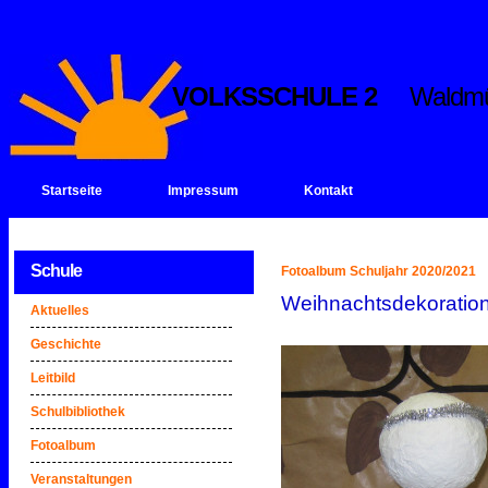
VOLKSSCHULE 2
Waldmülle
Startseite
Impressum
Kontakt
Schule
Fotoalbum Schuljahr 2020/2021
Weihnachtsdekoratio
Aktuelles
Geschichte
Leitbild
Schulbibliothek
Fotoalbum
Veranstaltungen