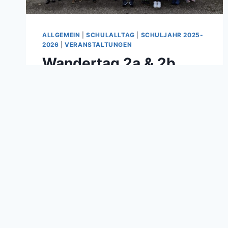
ALLGEMEIN
|
SCHULALLTAG
|
SCHULJAHR 2025-
2026
|
VERANSTALTUNGEN
Wandertag 2a & 2b
Von
Christina Hansbauer
10/10/2025
Spiel, Spaß und Bewegung standen für
die Schülerinnen und Schüler der 2.
Klassen vergangenen Mittwoch am
Programm.Gut gelaunt und voller
Energie machten sie sich zu Fuß auf
den Weg – entlang des idyllischen
Radwegs in Richtung Aurolzmünster. In
Aurolzmünster angekommen, gab es
viel zu entdecken. Die Kinder