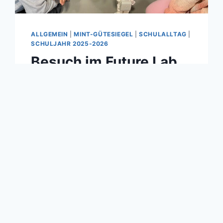
ALLGEMEIN
|
MINT-GÜTESIEGEL
|
SCHULALLTAG
|
SCHULJAHR 2025-2026
Besuch im Future Lab
Von
Christina Hansbauer
08/10/2025
Mit viel Neugier und Begeisterung
machten sich die Kinder der
Vorschulgruppe und der
Deutschförderklasse auf den Weg nach
Gurten, um die Firma Fill zu besuchen.
Ganz im Sinne unseres MINT-
Schwerpunkts durften die jungen
Forscherinnen und Forscher im Future
Lab in die faszinierende Welt der