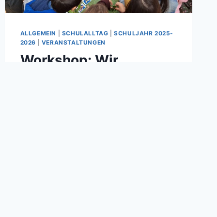
ALLGEMEIN
|
SCHULALLTAG
|
SCHULJAHR 2025-
2026
|
VERANSTALTUNGEN
Workshop: Wir
begreifen Boden
Von
Christina Hansbauer
03/10/2025
Neugierig und voller Forschergeist
stellten sich die Schülerinnen und
Schüler der 2a die Frage: „Was tummelt
sich eigentlich in unserem
Boden?“Antworten darauf fanden sie
bei einem besonderen Workshop,
geleitet von Frau Brigitte Gaisböck,
einer erfahrenen Referentin des