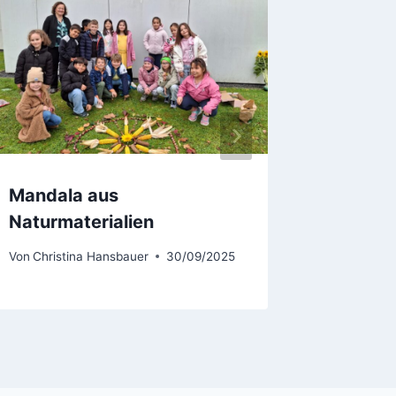
Mandala aus
Auf de
Naturmaterialien
Stelzh
Von
Christina Hansbauer
30/09/2025
Von
Christ