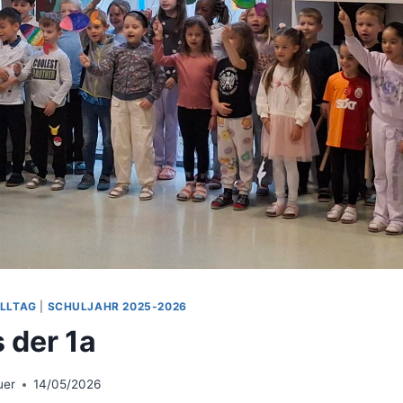
LLTAG
|
SCHULJAHR 2025-2026
 der 1a
uer
14/05/2026