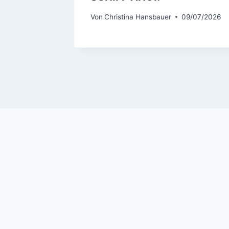
9/06/2026
Von
Christina Hansbauer
09/07/2026