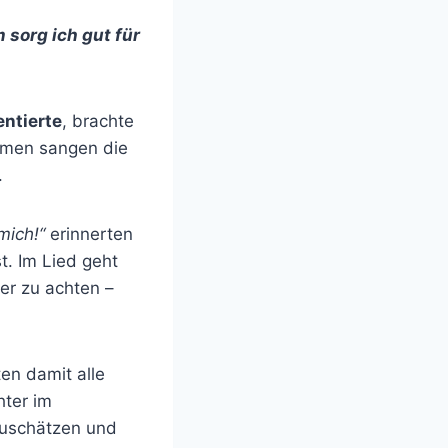
m sorg ich gut für
!
entierte
, brachte
immen sangen die
.
 mich!“
erinnerten
t. Im Lied geht
er zu achten –
en damit alle
hter im
tzuschätzen und