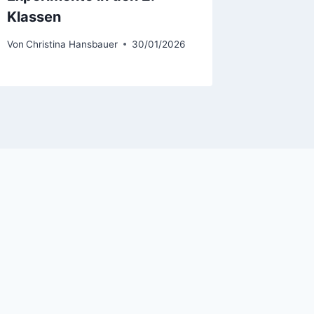
Klassen
Von
Christ
Von
Christina Hansbauer
30/01/2026