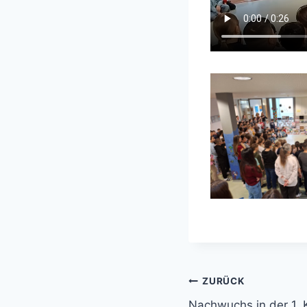
Beitragsnavi
ZURÜCK
Nachwuchs in der 1. 