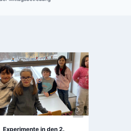
Experimente in den 2.
Sporttr